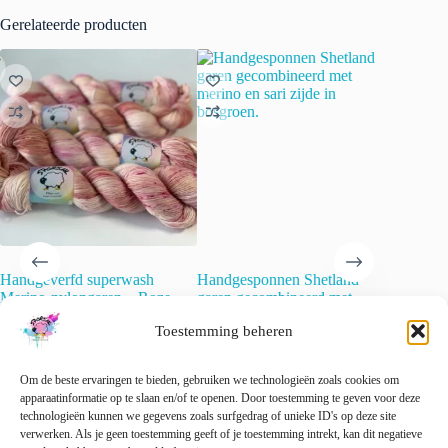
Gerelateerde producten
Handgeverfd superwash
Handgesponnen Shetland
Semi so
Merino-nylongaren – Roze
garen gecombineerd met
garen. A
Champagne
merino en sari zijde in
€
22.00
Toestemming beheren
bosgroen.
€
22.00
incl. btw
Dit
€
34.20
Opti
incl. btw
product
Om de beste ervaringen te bieden, gebruiken we technologieën zoals cookies om
heeft
🚨 Nog maar
1
op voorraad!
apparaatinformatie op te slaan en/of te openen. Door toestemming te geven voor deze
meerder
technologieën kunnen we gegevens zoals surfgedrag of unieke ID's op deze site
variaties
verwerken. Als je geen toestemming geeft of je toestemming intrekt, kan dit negatieve
Toevoegen aan
Deze
Dit