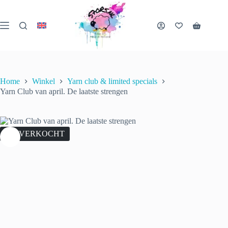
Ga
naar
de
Winkelwa
inhoud
Home
Winkel
Yarn club & limited specials
Yarn Club van april. De laatste strengen
UITVERKOCHT