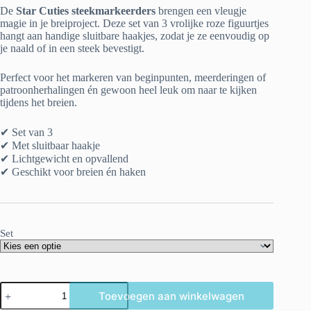
De
Star Cuties steekmarkeerders
brengen een vleugje
magie in je breiproject. Deze set van 3 vrolijke roze figuurtjes
hangt aan handige sluitbare haakjes, zodat je ze eenvoudig op
je naald of in een steek bevestigt.
Perfect voor het markeren van beginpunten, meerderingen of
patroonherhalingen én gewoon heel leuk om naar te kijken
tijdens het breien.
✔ Set van 3
✔ Met sluitbaar haakje
✔ Lichtgewicht en opvallend
✔ Geschikt voor breien én haken
Set
“Star
Toevoegen aan winkelwagen
Cuties”
Steekmarkeerders