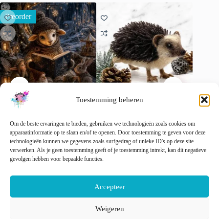
Preorder
Toestemming beheren
Advent kalender 2026 |
Hugo de Egel – compleet
Toverba
Winterse sprookjes
naaldviltpakket
handgeve
Om de beste ervaringen te bieden, gebruiken we technologieën zoals cookies om
apparaatinformatie op te slaan en/of te openen. Door toestemming te geven voor deze
€
149.00
€
32.50
€
35.00
incl. btw
incl. btw
technologieën kunnen we gegevens zoals surfgedrag of unieke ID's op deze site
Dit
verwerken. Als je geen toestemming geeft of je toestemming intrekt, kan dit negatieve
Toevoegen aan
Dit
Opti
product
gevolgen hebben voor bepaalde functies.
Opties selecteren
winkelwagen
product
heeft
heeft
meerder
meerdere
variaties
Accepteer
variaties.
Deze
Deze
optie
optie
Weigeren
kan
kan