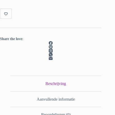
aantal
Share the love:
Beschrijving
Aanvullende informatie
Beoordelingen (0)