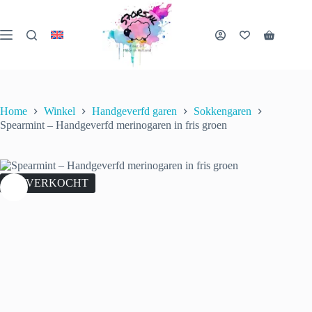
Ga
naar
de
Winkelwa
inhoud
Home
Winkel
Handgeverfd garen
Sokkengaren
Spearmint – Handgeverfd merinogaren in fris groen
UITVERKOCHT