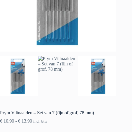
Prym Viltnaalden – Set van 7 (fijn of grof, 78 mm)
Prijsklasse:
€
10.90
-
€
13.90
incl. btw
€ 10.90
tot