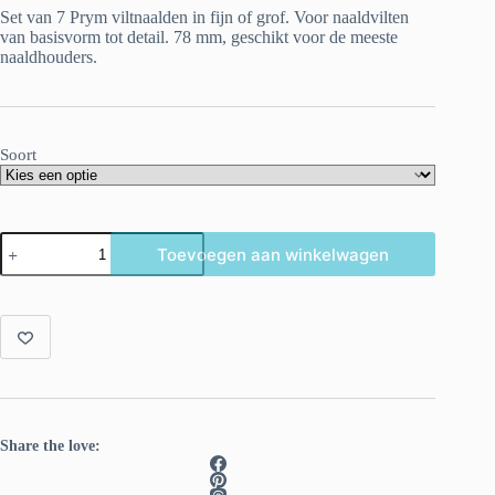
Set van 7 Prym viltnaalden in fijn of grof. Voor naaldvilten
€ 13.90
van basisvorm tot detail. 78 mm, geschikt voor de meeste
naaldhouders.
Soort
Prym
Toevoegen aan winkelwagen
Viltnaalden
–
Set
van
7
(fijn
of
grof,
78
mm)
aantal
Share the love: