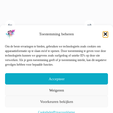
Toestemming beheren
Floortje’s viltpakketje –
Robyn de Roodborst –
Breed D
Herfsteditie (paddestoel &
compleet naaldviltpakket
proefset
pompoen)
Om de beste ervaringen te bieden, gebruiken we technologieën zoals cookies om
€
32.50
€
10.00
incl. btw
apparaatinformatie op te slaan en/of te openen. Door toestemming te geven voor deze
€
15.00
incl. btw
technologieën kunnen we gegevens zoals surfgedrag of unieke ID's op deze site
🚨 Nog
verwerken. Als je geen toestemming geeft of je toestemming intrekt, kan dit negatieve
Toevoegen aan
Toevoegen aan
gevolgen hebben voor bepaalde functies.
winkelwagen
winkelwagen
T
Accepteer
Weigeren
Nederlands
English
Voorkeuren bekijken
Cookiebeleid
Privacyverklaring