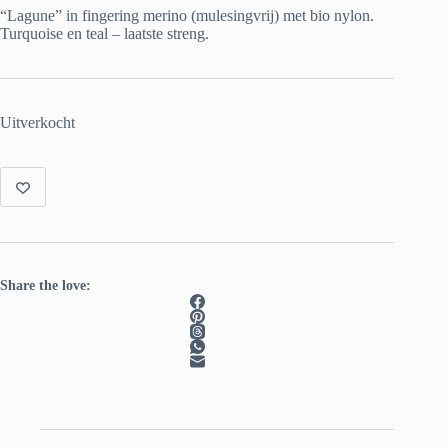
was:
is:
“Lagune” in fingering merino (mulesingvrij) met bio nylon.
€ 22.00.
€ 15.00.
Turquoise en teal – laatste streng.
Uitverkocht
Share the love: