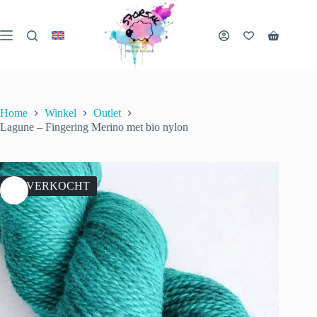
Ga
naar
de
Winkelwa
inhoud
Home
Winkel
Outlet
Lagune – Fingering Merino met bio nylon
UITVERKOCHT