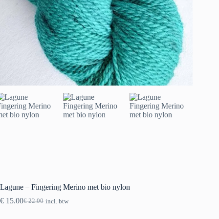
Lagune – Fingering Merino met bio nylon
€
15.00
€
22.00
incl. btw
Oorspronkelijke
Huidige
prijs
prijs