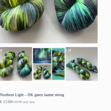
Northern Light – DK garen laatste streng
€
15.00
€
22.00
incl. btw
Oorspronkelijke
Huidige
prijs
prijs