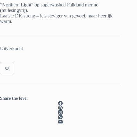
was:
is:
“Northern Light” op superwashed Falkland merino
€ 22.00.
€ 15.00.
(mulesingvrij).
Laatste DK streng – iets steviger van gevoel, maar heerlijk
warm.
Uitverkocht
Share the love: