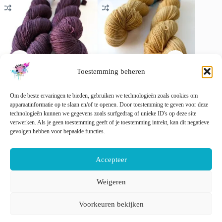
Toestemming beheren
Semi solid superwash Merino
Semi solid superwash Merino
Handgev
Om de beste ervaringen te bieden, gebruiken we technologieën zoals cookies om
garen. Aubergine’.
garen ‘Straw’.
Merino/
apparaatinformatie op te slaan en/of te openen. Door toestemming te geven voor deze
€
22.00
€
22.00
€
22.00
technologieën kunnen we gegevens zoals surfgedrag of unieke ID's op deze site
incl. btw
incl. btw
verwerken. Als je geen toestemming geeft of je toestemming intrekt, kan dit negatieve
Dit
Dit
Dit
gevolgen hebben voor bepaalde functies.
Opties selecteren
Opties selecteren
Opti
product
product
product
heeft
heeft
heeft
meerdere
meerdere
meerder
Accepteer
variaties.
variaties.
variaties
Deze
Deze
Deze
optie
optie
optie
Weigeren
kan
kan
kan
Nederlands
English
gekozen
gekozen
gekozen
Voorkeuren bekijken
worden
worden
worden
op
op
op