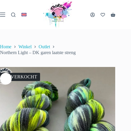
Ga
naar
de
Winkelwa
inhoud
Home
Winkel
Outlet
Northern Light – DK garen laatste streng
UITVERKOCHT