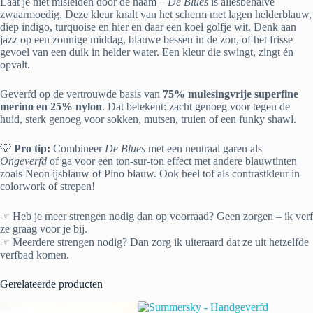
Laat je niet misleiden door de naam –
De Blues
is allesbehalve
zwaarmoedig. Deze kleur knalt van het scherm met lagen helderblauw,
diep indigo, turquoise en hier en daar een koel golfje wit. Denk aan
jazz op een zonnige middag, blauwe bessen in de zon, of het frisse
gevoel van een duik in helder water. Een kleur die swingt, zingt én
opvalt.
Geverfd op de vertrouwde basis van
75% mulesingvrije superfine
merino en 25% nylon
. Dat betekent: zacht genoeg voor tegen de
huid, sterk genoeg voor sokken, mutsen, truien of een funky shawl.
💡
Pro tip:
Combineer
De Blues
met een neutraal garen als
Ongeverfd
of ga voor een ton-sur-ton effect met andere blauwtinten
zoals Neon ijsblauw of Pino blauw. Ook heel tof als contrastkleur in
colorwork of strepen!
☞ Heb je meer strengen nodig dan op voorraad? Geen zorgen – ik verf
ze graag voor je bij.
☞ Meerdere strengen nodig? Dan zorg ik uiteraard dat ze uit hetzelfde
verfbad komen.
Gerelateerde producten