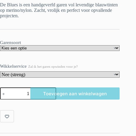
De Blues is een handgeverfd garen vol levendige blauwtinten
op merino/nylon. Zacht, vrolijk en perfect voor opvallende
projecten.
Garensoort
Wikkelservice
Zal ik het garen opwinden voor je?
De
Toevoegen aan winkelwagen
Blues
–
Handgeverfd
garen
in
levendige
blauwtinten
aantal