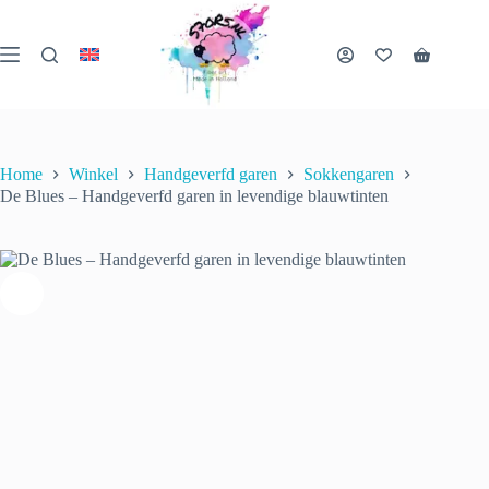
Ga
naar
de
De Blues – Handgeverfd garen in levendige blauwtinten
Winkelwa
inhoud
Opties selecteren
Dit
€
22.00
incl. btw
product
heeft
meerder
variaties
Home
Winkel
Handgeverfd garen
Sokkengaren
Deze
De Blues – Handgeverfd garen in levendige blauwtinten
optie
kan
gekozen
worden
op
de
productp