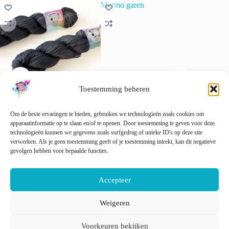
Toestemming beheren
Semi-solid superwash
Summersky – Handgeverfd
Zandkas
Om de beste ervaringen te bieden, gebruiken we technologieën zoals cookies om
Merinogaren ‘Thunderstorm’.
Merino garen
merinoga
apparaatinformatie op te slaan en/of te openen. Door toestemming te geven voor deze
strandti
€
22.00
€
22.00
technologieën kunnen we gegevens zoals surfgedrag of unieke ID's op deze site
incl. btw
incl. btw
€
22.00
verwerken. Als je geen toestemming geeft of je toestemming intrekt, kan dit negatieve
Dit
Dit
gevolgen hebben voor bepaalde functies.
Opties selecteren
Opties selecteren
product
product
Dit
Opti
heeft
heeft
product
meerdere
meerdere
heeft
Accepteer
variaties.
variaties.
meerder
Deze
Deze
variaties
optie
optie
Deze
Weigeren
kan
kan
optie
Nederlands
English
gekozen
gekozen
kan
Voorkeuren bekijken