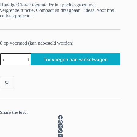
Handige Clover toerenteller in appeltjesgroen met
vergrendelfunctie.
Compact en draagbaar – ideaal voor brei-
en haakprojecten.
8 op voorraad (kan nabesteld worden)
Clover
Toevoegen aan winkelwagen
Toerenteller
appeltjesgroen
aantal
Share the love: