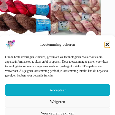
Toestemming beheren
Met de hand geverfd Texels
Handgeverfd Merino garen
Semi so
wolgaren in Maroon of
“Pink Champagne”.
garen. 
Om de beste ervaringen te bieden, gebruiken we technologieën zoals cookies om
Bloedrood.
€
22.00
€
22.00
apparaatinformatie op te slaan en/of te openen. Door toestemming te geven voor deze
incl. btw
Prijsklasse:
€
12.00
-
€
18.00
technologieën kunnen we gegevens zoals surfgedrag of unieke ID's op deze site
incl. btw
Dit
€ 12.00
verwerken. Als je geen toestemming geeft of je toestemming intrekt, kan dit negatieve
Opti
Dit
Dit
product
tot
gevolgen hebben voor bepaalde functies.
Opties selecteren
Opties selecteren
product
product
heeft
€ 18.00
heeft
heeft
meerder
meerdere
meerdere
variaties
Accepteer
variaties.
variaties.
Deze
Deze
Deze
optie
optie
optie
kan
Weigeren
kan
kan
gekozen
Nederlands
English
gekozen
gekozen
worden
Voorkeuren bekijken
worden
worden
op