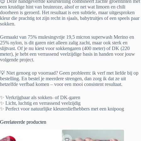
😉 Deze handgeverfde kleurstelling combineert zachte groentinten met
een kruidige hint van bruinroze, alsof er net wat limoen en chili
doorheen is geroerd. Het resultaat is een subtiele, maar uitgesproken
kleur die prachtig tot zijn recht in sjaals, babytruitjes of een speels paar
sokken.
Gemaakt van 75% mulesingvrije 19,5 micron superwash Merino en
25% nylon, is dit garen niet alleen zalig zacht, maar ook sterk en
slijtvast. Of je nu kiest voor sokkengaren (400 meter) of DK (220
meter), je hebt een verrassend veelzijdige basis in handen voor jouw
volgende project.
💡 Niet genoeg op voorraad? Geen probleem: ik verf met liefde bij op
bestelling. En bestel je meerdere strengen, dan zorg ik dat ze uit
hetzelfde verfbad komen – voor een mooi consistent resultaat.
✨ Verkrijgbaar als sokken- of DK-garen
✨ Licht, luchtig en verrassend veelzijdig
✨ Perfect voor natuurlijke kleurenliefhebbers met een knipoog
Gerelateerde producten