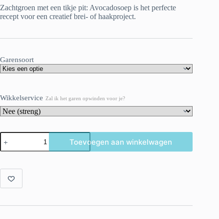
Zachtgroen met een tikje pit: Avocadosoep is het perfecte
recept voor een creatief brei- of haakproject.
Garensoort
Wikkelservice
Zal ik het garen opwinden voor je?
Avocadosoep
Toevoegen aan winkelwagen
–
zachtgroen
merino
sok-
of
DK-
garen
aantal