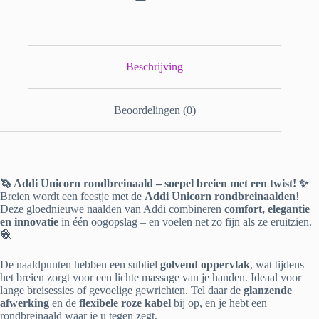
Beschrijving
Beoordelingen (0)
🦄 Addi Unicorn rondbreinaald – soepel breien met een twist! ✨
Breien wordt een feestje met de
Addi Unicorn rondbreinaalden
!
Deze gloednieuwe naalden van Addi combineren
comfort, elegantie
en innovatie
in één oogopslag – en voelen net zo fijn als ze eruitzien.
🧶
De naaldpunten hebben een subtiel
golvend oppervlak
, wat tijdens
het breien zorgt voor een lichte massage van je handen. Ideaal voor
lange breisessies of gevoelige gewrichten. Tel daar de
glanzende
afwerking
en de
flexibele roze kabel
bij op, en je hebt een
rondbreinaald waar je u tegen zegt.