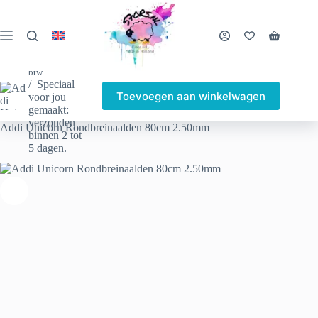
Ga
naar
de
Winkelwa
inhoud
Addi Unicorn Rondbreinaalden 80cm 2.50mm
€
9.25
incl.
btw
Speciaal
Toevoegen aan winkelwagen
voor jou
gemaakt:
Home
Winkel
Andere leuke dingen
verzonden
Addi Unicorn Rondbreinaalden 80cm 2.50mm
binnen 2 tot
5 dagen.