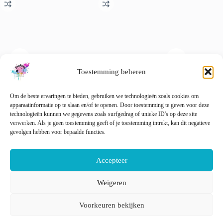
Toestemming beheren
Robyn de Roodborst –
3D-geprinte garenhouders in
ChiaoG
compleet naaldviltpakket
bloementhema
rondbrei
Om de beste ervaringen te bieden, gebruiken we technologieën zoals cookies om
cm
apparaatinformatie op te slaan en/of te openen. Door toestemming te geven voor deze
€
32.50
€
15.00
incl. btw
incl. btw
technologieën kunnen we gegevens zoals surfgedrag of unieke ID's op deze site
€
14.30
verwerken. Als je geen toestemming geeft of je toestemming intrekt, kan dit negatieve
Toevoegen aan
Dit
gevolgen hebben voor bepaalde functies.
🚨 Nog
Opties selecteren
winkelwagen
product
heeft
meerdere
T
Accepteer
variaties.
Deze
optie
Weigeren
kan
Nederlands
English
gekozen
Voorkeuren bekijken
worden
op