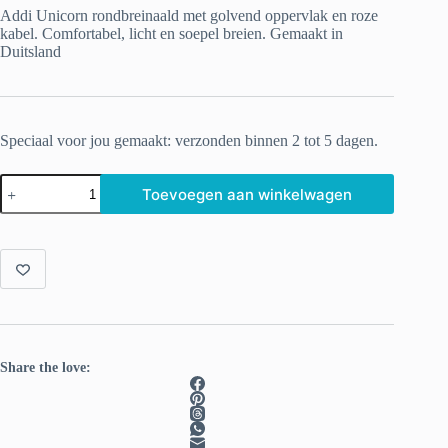
Addi Unicorn rondbreinaald met golvend oppervlak en roze
kabel. Comfortabel, licht en soepel breien. Gemaakt in
Duitsland
Speciaal voor jou gemaakt: verzonden binnen 2 tot 5 dagen.
Addi
Toevoegen aan winkelwagen
Unicorn
Rondbreinaalden
80cm
2.50mm
aantal
Share the love: