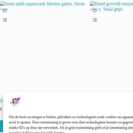
Semi solid superwash Merino garen. Neon roze
Hand geverfd merino 
effect. ‘Staal grijs’.
€
22.00
incl. btw
€
22.00
incl. btw
Om de beste ervaringen te bieden, gebruiken we technologieën zoals cookies om apparaat
Dit
Dit
en/of te openen. Door toestemming te geven voor deze technologieën kunnen we gegeven
Opties selecteren
Opties selectere
product
product
unieke ID's op deze site verwerken. Als je geen toestemming geeft of je toestemming intr