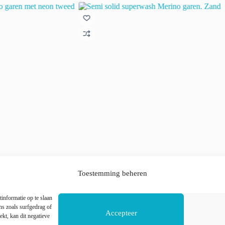
garen met neon tweed
Semi solid superwash Merino garen. Zand
Toestemming beheren
€
22.00
incl. btw
informatie op te slaan
Dit
s zoals surfgedrag of
n
Opties selecteren
Accepteer
product
ekt, kan dit negatieve