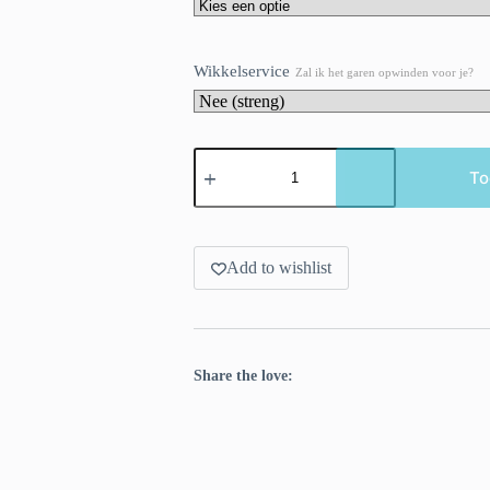
Wikkelservice
Zal ik het garen opwinden voor je?
🌰
Kastanje,
To
warm,
diep
en
herfstig
mooi
Add to wishlist
aantal
Share the love: