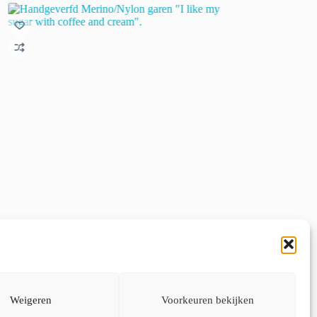
Handgeverfd Merino/Nylon garen “I like my
Summersky – Handge
sugar with coffee and cream”.
€
22.00
incl. btw
€
22.00
incl. btw
Dit
Opties selecte
Dit
product
Opties selecteren
Weigeren
Voorkeuren bekijken
product
heeft