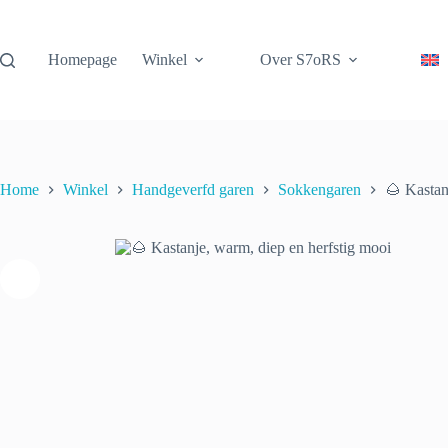
Ga
naar
de
Homepage
Winkel
Over S7oRS
inhoud
🌰
🌰 Kastanje, warm, diep en herfstig mooi
Opti
Kastanje,
€
22.00
incl. btw
warm,
diep
en
herfstig
mooi
Home
Winkel
Handgeverfd garen
Sokkengaren
🌰 Kastan
aantal