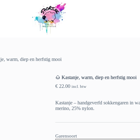
es selecteren
Dit
product
heeft
meerdere
variaties.
Deze
je, warm, diep en herfstig mooi
optie
kan
gekozen
🌰 Kastanje, warm, diep en herfstig mooi
worden
op
€
22.00
incl. btw
de
productpagina
Kastanje – handgeverfd sokkengaren in wa
merino, 25% nylon.
Garensoort