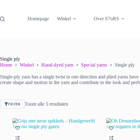
Ga
naar
de
Homepage
Winkel
Over S7oRS
inhoud
Single ply
Home
Winkel
Hand-dyed yarn
Special yarns
Single ply
Single-ply yarn has a single twist in one direction and plied yarns have t
create shape and motion in the yarn and contribute to the look and perf
Gesorteerd
Toont alle 5 resultaten
FILTER
op
nieuwste