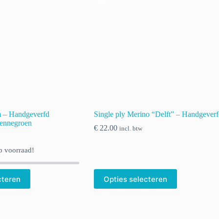
 – Handgeverfd
Single ply Merino “Delft” – Handgever
dennegroen
€
22.00
incl. btw
 voorraad!
cteren
Opties selecteren