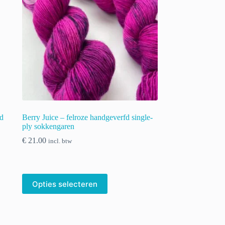
fd
Berry Juice – felroze handgeverfd single-
ply sokkengaren
€
21.00
incl. btw
Opties selecteren