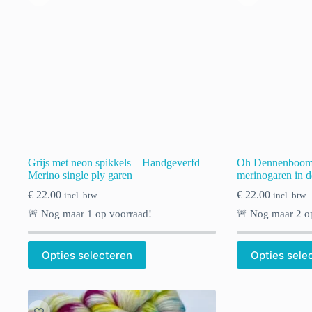
Grijs met neon spikkels – Handgeverfd
Oh Dennenboom
Merino single ply garen
merinogaren in 
€
22.00
€
22.00
incl. btw
incl. btw
🚨 Nog maar
1
op voorraad!
🚨 Nog maar
2
op
Opties selecteren
Opties sele