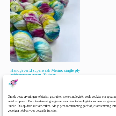
Handgeverfd superwash Merino single ply
sokkengaren garen. Twister
€
22.00
incl. btw
🚨 Nog maar
1
op voorraad!
Om de beste ervaringen te bieden, gebruiken we technologieën zoals cookies om apparaat
en/of te openen. Door toestemming te geven voor deze technologieën kunnen we gegeven
Opties selecteren
unieke ID's op deze site verwerken. Als je geen toestemming geeft of je toestemming intr
gevolgen hebben voor bepaalde functies.