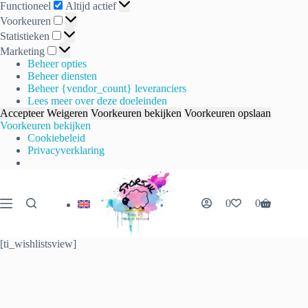
Functioneel
Functioneel
Altijd actief
Voorkeuren
Voorkeuren
Statistieken
Statistieken
Marketing
Marketing
Beheer opties
Beheer diensten
Beheer {vendor_count} leveranciers
Lees meer over deze doeleinden
Accepteer
Weigeren
Voorkeuren bekijken
Voorkeuren opslaan
Voorkeuren bekijken
Cookiebeleid
Privacyverklaring
Ga
naar
de
0
0
Winkelwag
inhoud
[ti_wishlistsview]