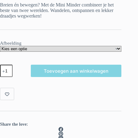
Breien én bewegen? Met de Mini Minder combineer je het
beste van twee werelden. Wandelen, ontspannen en lekker
draadjes wegwerken!
Afbeelding
Mini
Toevoegen aan winkelwagen
minder,
houder
voor
een
gecaked
bolletje
wol.
aantal
Share the love: