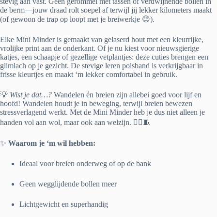
stevig aan vast. Geen gerommel met tassen of verdwijnende bollen in
de berm—jouw draad rolt soepel af terwijl jij lekker kilometers maakt
(of gewoon de trap op loopt met je breiwerkje 😉).
Elke Mini Minder is gemaakt van gelaserd hout met een kleurrijke,
vrolijke print aan de onderkant. Of je nu kiest voor nieuwsgierige
katjes, een schaapje of gezellige vetplantjes: deze cuties brengen een
glimlach op je gezicht. De stevige leren polsband is verkrijgbaar in
frisse kleurtjes en maakt ‘m lekker comfortabel in gebruik.
💡
Wist je dat…?
Wandelen én breien zijn allebei goed voor lijf en
hoofd! Wandelen houdt je in beweging, terwijl breien bewezen
stressverlagend werkt. Met de Mini Minder heb je dus niet alleen je
handen vol aan wol, maar ook aan welzijn. 🧘‍♀️🧵
✨
Waarom je ‘m wil hebben:
Ideaal voor breien onderweg of op de bank
Geen wegglijdende bollen meer
Lichtgewicht en superhandig