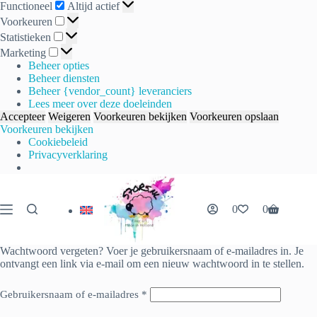
Functioneel
Functioneel
Altijd actief
Voorkeuren
Voorkeuren
Statistieken
Statistieken
Marketing
Marketing
Beheer opties
Beheer diensten
Beheer {vendor_count} leveranciers
Lees meer over deze doeleinden
Accepteer
Weigeren
Voorkeuren bekijken
Voorkeuren opslaan
Voorkeuren bekijken
Cookiebeleid
Privacyverklaring
Ga
naar
de
0
0
Winkelwag
inhoud
Wachtwoord vergeten? Voer je gebruikersnaam of e-mailadres in. Je
ontvangt een link via e-mail om een nieuw wachtwoord in te stellen.
Vereist
Gebruikersnaam of e-mailadres
*