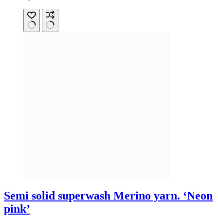
product
has
multiple
variants.
The
options
may
be
chosen
on
the
product
page
Semi solid superwash Merino yarn. ‘Neon
pink’