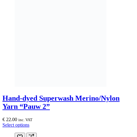
Hand-dyed Superwash Merino/Nylon
Yarn “Pauw 2”
€
22.00
inc. VAT
This
Select options
product
has