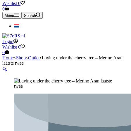
Wishlist
0
Shopping
0
cart
Menu
Search
Login
Wishlist
0
Shopping
0
cart
Home
Shop
Outlet
Laying under the cherry tree – Merino Aran
laatste twee
🔍