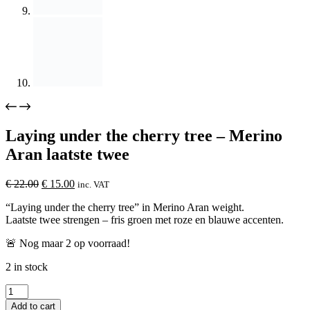
Laying under the cherry tree – Merino
Aran laatste twee
Original
Current
€
22.00
€
15.00
inc. VAT
price
price
“Laying under the cherry tree” in Merino Aran weight.
was:
is:
Laatste twee strengen – fris groen met roze en blauwe accenten.
€ 22.00.
€ 15.00.
🚨 Nog maar
2
op voorraad!
2 in stock
Laying
under
Add to cart