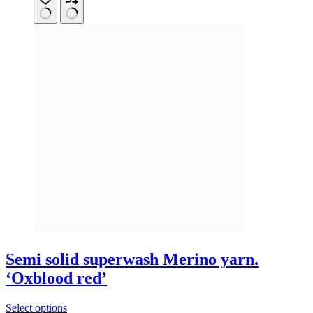
multiple
variants.
The
options
may
be
chosen
on
the
product
page
Semi solid superwash Merino yarn.
‘Oxblood red’
This
Select options