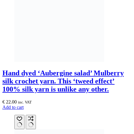
on
the
product
page
Hand dyed ‘Aubergine salad’ Mulberry
silk crochet yarn. This ‘tweed effect’
100% silk yarn is unlike any other.
€
22.00
inc. VAT
Add to cart