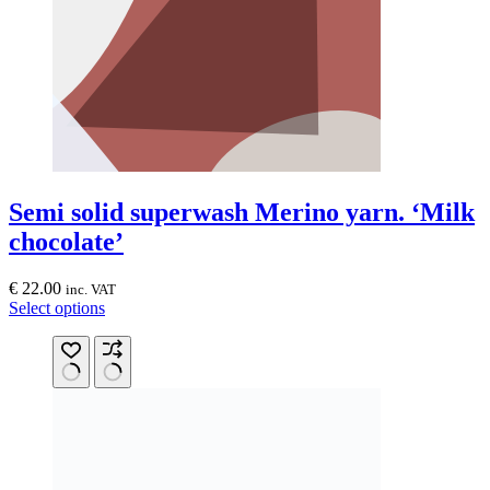
page
Semi solid superwash Merino yarn. ‘Milk
chocolate’
€
22.00
inc. VAT
This
Select options
product
has
multiple
variants.
The
options
may
be
chosen