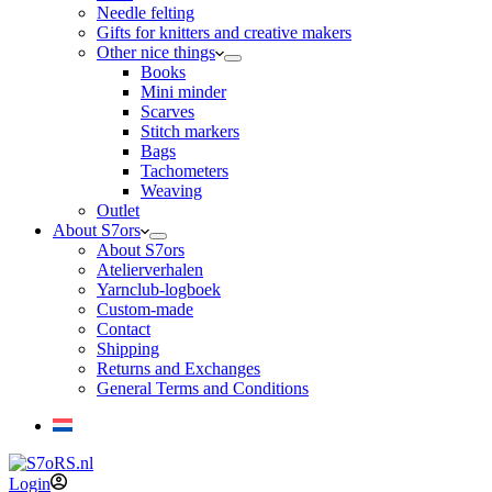
Needle felting
Gifts for knitters and creative makers
Other nice things
Books
Mini minder
Scarves
Stitch markers
Bags
Tachometers
Weaving
Outlet
About S7ors
About S7ors
Atelierverhalen
Yarnclub-logboek
Custom-made
Contact
Shipping
Returns and Exchanges
General Terms and Conditions
Login