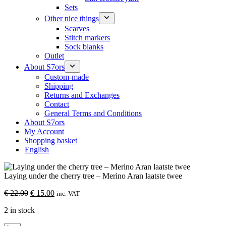
Sets
Other nice things
Scarves
Stitch markers
Sock blanks
Outlet
About S7ors
Custom-made
Shipping
Returns and Exchanges
Contact
General Terms and Conditions
About S7ors
My Account
Shopping basket
English
Laying under the cherry tree – Merino Aran laatste twee
Original
Current
€
22.00
€
15.00
inc. VAT
price
price
2 in stock
was:
is:
€ 22.00.
€ 15.00.