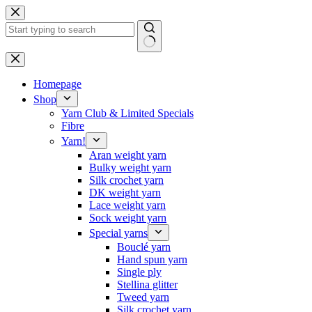
Skip
to
content
No
results
Homepage
Shop
Yarn Club & Limited Specials
Fibre
Yarn!
Aran weight yarn
Bulky weight yarn
Silk crochet yarn
DK weight yarn
Lace weight yarn
Sock weight yarn
Special yarns
Bouclé yarn
Hand spun yarn
Single ply
Stellina glitter
Tweed yarn
Silk crochet yarn