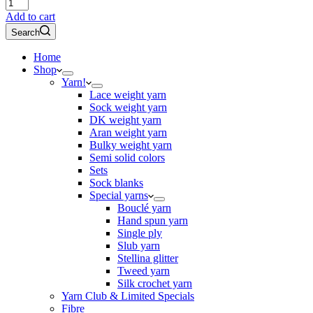
Laying
under
Add to cart
the
Search
cherry
tree
Home
–
Shop
Merino
Yarn!
Aran
Lace weight yarn
laatste
Sock weight yarn
twee
DK weight yarn
quantity
Aran weight yarn
Bulky weight yarn
Semi solid colors
Sets
Sock blanks
Special yarns
Bouclé yarn
Hand spun yarn
Single ply
Slub yarn
Stellina glitter
Tweed yarn
Silk crochet yarn
Yarn Club & Limited Specials
Fibre