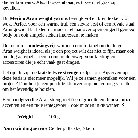
dieper bordeaux. Alsof bloesemblaadjes tussen het gras zijn
gevallen.
Dit
Merino Aran weight yarn
is heerlijk vol en breit lekker vlot
weg. Perfect voor een warme trui, een stevig vest of een royale sjaal.
Aran gewicht laat kleuren mooi in elkaar overlopen en geeft genoeg
body om ook simpele steken interessant te maken.
De merino is
mulesingvrij
, warm en comfortabel om te dragen.
Aran weight is ideaal als je een project wilt dat niet te fijn, maar ook
niet log aanvoelt – een mooie middenweg voor kleding en
accessoires die je echt vaak gaat dragen.
Let op: dit zijn de
laatste twee strengen
. Op = op. Bijverven op
deze basis is niet meer mogelijk. Wil je ze samen gebruiken voor één
project? Dan heb je een prachtig kleurverloop met genoeg variatie
om het levendig te houden.
Een handgeverfde Aran streng met frisse groentinten, bloesemroze
accenten en een tikje lentegevoel – ook midden in de winter. 🌸
Weight
100 g
Yarn winding service
Center pull cake, Skein