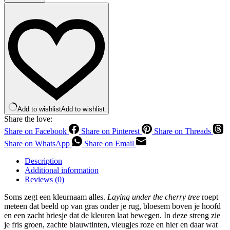
the
cherry
tree
–
Merino
Aran
laatste
twee
quantity
Add to wishlist
Add to wishlist
Share the love:
Share on Facebook
Share on Pinterest
Share on Threads
Share on WhatsApp
Share on Email
Description
Additional information
Reviews (0)
Soms zegt een kleurnaam alles.
Laying under the cherry tree
roept
meteen dat beeld op van gras onder je rug, bloesem boven je hoofd
en een zacht briesje dat de kleuren laat bewegen. In deze streng zie
je fris groen, zachte blauwtinten, vleugjes roze en hier en daar wat