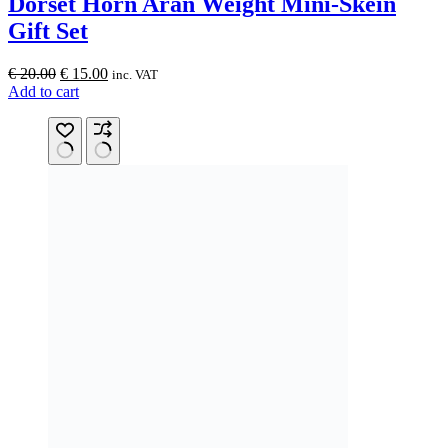
Dorset Horn Aran Weight Mini-Skein
Gift Set
Original
Current
€
20.00
€
15.00
inc. VAT
price
price
Add to cart
was:
is:
€ 20.00.
€ 15.00.