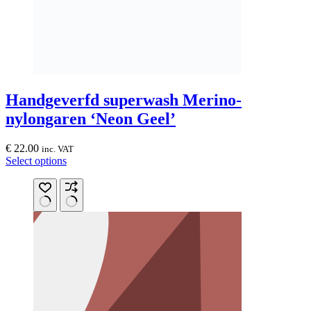
Handgeverfd superwash Merino-
nylongaren ‘Neon Geel’
€
22.00
inc. VAT
This
Select options
product
has
multiple
variants.
The
options
may
be
chosen
on
the
product