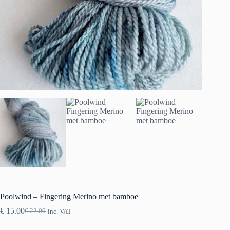
Poolwind – Fingering Merino met bamboe
€
15.00
€
22.00
inc. VAT
Original
Current
price
price