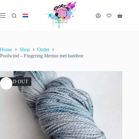
Skip
to
content
Shopping
cart
Home
Shop
Outlet
Poolwind – Fingering Merino met bamboe
SOLD OUT